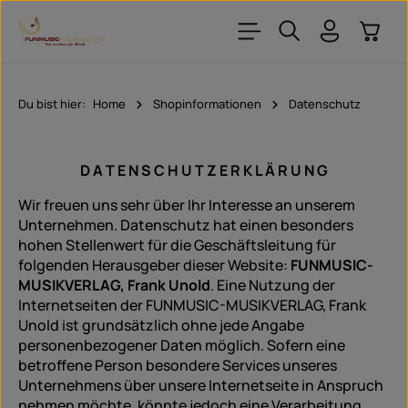
Zum Hauptinhalt springen
Warenk
Du bist hier:
Home
Shopinformationen
Datenschutz
D A T E N S C H U T Z E R K L Ä R U N G
Wir freuen uns sehr über Ihr Interesse an unserem
Unternehmen. Datenschutz hat einen besonders
hohen Stellenwert für die Geschäftsleitung für
folgenden Herausgeber dieser Website:
FUNMUSIC-
MUSIKVERLAG, Frank Unold
. Eine Nutzung der
Internetseiten der FUNMUSIC-MUSIKVERLAG, Frank
Unold ist grundsätzlich ohne jede Angabe
personenbezogener Daten möglich. Sofern eine
betroffene Person besondere Services unseres
Unternehmens über unsere Internetseite in Anspruch
nehmen möchte, könnte jedoch eine Verarbeitung