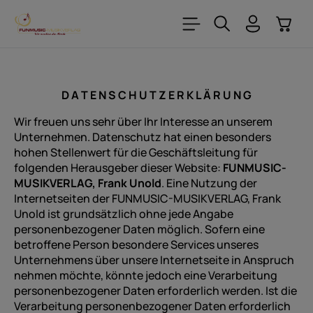
Zum Hauptinhalt springen
Warenk
D A T E N S C H U T Z E R K L Ä R U N G
Wir freuen uns sehr über Ihr Interesse an unserem
Unternehmen. Datenschutz hat einen besonders
hohen Stellenwert für die Geschäftsleitung für
folgenden Herausgeber dieser Website:
FUNMUSIC-
MUSIKVERLAG, Frank Unold
. Eine Nutzung der
Internetseiten der FUNMUSIC-MUSIKVERLAG, Frank
Unold ist grundsätzlich ohne jede Angabe
personenbezogener Daten möglich. Sofern eine
betroffene Person besondere Services unseres
Unternehmens über unsere Internetseite in Anspruch
nehmen möchte, könnte jedoch eine Verarbeitung
personenbezogener Daten erforderlich werden. Ist die
Verarbeitung personenbezogener Daten erforderlich