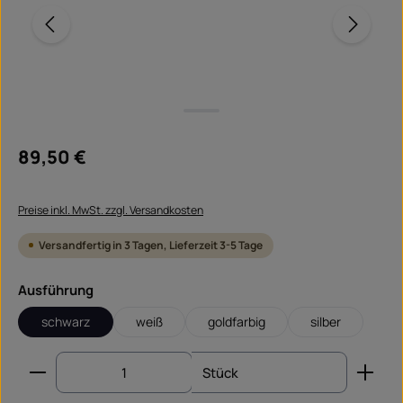
Regulärer Preis:
89,50 €
Preise inkl. MwSt. zzgl. Versandkosten
Versandfertig in 3 Tagen, Lieferzeit 3-5 Tage
auswählen
Ausführung
schwarz
weiß
goldfarbig
silber
Produkt Anzahl: Gib den gewünschten Wert ein od
Stück