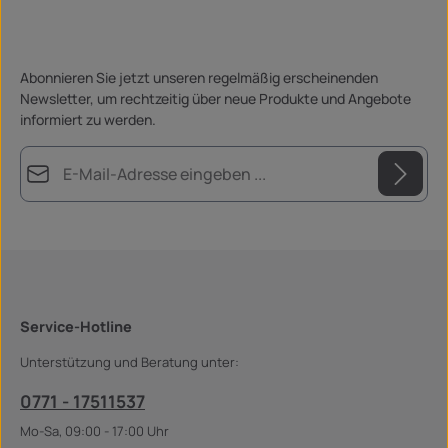
Abonnieren Sie jetzt unseren regelmäßig erscheinenden
Newsletter, um rechtzeitig über neue Produkte und Angebote
informiert zu werden.
E-Mail-Adresse*
Datenschutz
Die mit einem Stern (*) markierten Felder sind Pflichtfelder.
Ich habe die
Datenschutzbestimmungen
zur Kenntnis
genommen und die
AGB
gelesen und bin mit ihnen
einverstanden.
*
Service-Hotline
Unterstützung und Beratung unter:
0771 - 17511537
Mo-Sa, 09:00 - 17:00 Uhr