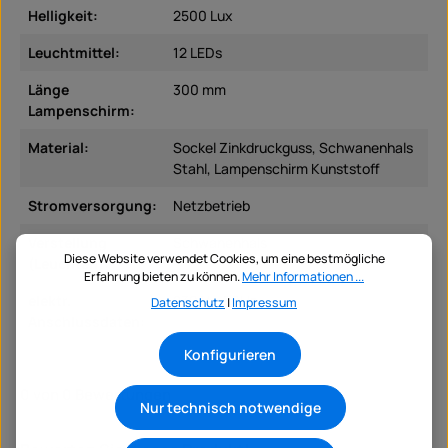
Helligkeit:
2500 Lux
Leuchtmittel:
12 LEDs
Länge
300 mm
Lampenschirm:
Material:
Sockel Zinkdruckguss, Schwanenhals
Stahl, Lampenschirm Kunststoff
Stromversorgung:
Netzbetrieb
Verstellung
Schwanenhals
Diese Website verwendet Cookies, um eine bestmögliche
(Leuchten):
Erfahrung bieten zu können.
Mehr Informationen ...
elektr.
230 V~ 50Hz
Datenschutz
|
Impressum
Anschlussdaten:
Konfigurieren
0 von 0 Bewertungen
Nur technisch notwendige