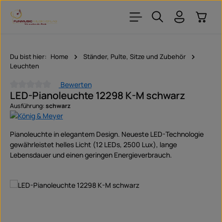
Zum Hauptinhalt springen
Warenk
Du bist hier:
Home
Ständer, Pulte, Sitze und Zubehör
Leuchten
Bewerten
LED-Pianoleuchte 12298 K-M schwarz
Durchschnittliche Bewertung von 0 von 5 Sternen
Ausführung:
schwarz
Pianoleuchte in elegantem Design. Neueste LED-Technologie
gewährleistet helles Licht (12 LEDs, 2500 Lux), lange
Lebensdauer und einen geringen Energieverbrauch.
Bildergalerie überspringen