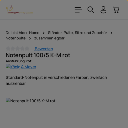
Zum Hauptinhalt springen
Warenk
Du bist hier:
Home
Ständer, Pulte, Sitze und Zubehör
Notenpulte
zusammenlegbar
Bewerten
Notenpult 100/5 K-M rot
Durchschnittliche Bewertung von 0 von 5 Sternen
Ausführung:
rot
Standard-Notenpult in verschiedenen Farben, zweifach
ausziehbar.
Bildergalerie überspringen