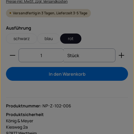
Preise inkl. MwSt. zzgl. Versandkosten
Versandfertig in 3 Tagen, Lieferzeit 3-5 Tage
auswählen
Ausführung
schwarz
blau
rot
Produkt Anzahl: Gib den gewünschten Wert ein od
Stück
In den Warenkorb
Produktnummer:
NP-Z-102-006
Produktsicherheit
König & Meyer
Kiesweg 2a
97877 Wertheim