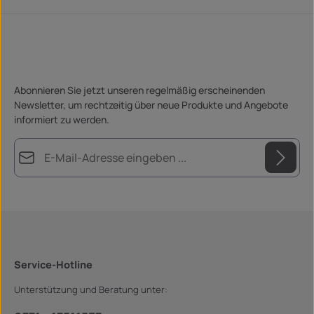
Abonnieren Sie jetzt unseren regelmäßig erscheinenden
Newsletter, um rechtzeitig über neue Produkte und Angebote
informiert zu werden.
E-Mail-Adresse*
Datenschutz
Die mit einem Stern (*) markierten Felder sind Pflichtfelder.
Ich habe die
Datenschutzbestimmungen
zur Kenntnis
genommen und die
AGB
gelesen und bin mit ihnen
einverstanden.
*
Service-Hotline
Unterstützung und Beratung unter: